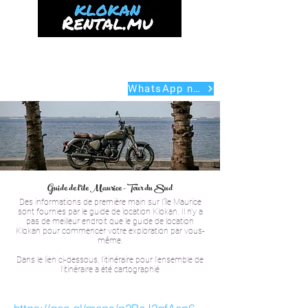
Home
Delivery
Scooter
Car
Mauritius Guide
About us
WhatsApp nous
Guide de l'île Maurice - Tour du Sud
Des informations de première main sur l'île Maurice
sont fournies par le guide de location Klokan. Il n'y a
pas de meilleur endroit que le guide de location
Klokan pour commencer votre exploration par vous-
même.
Dans le lien ci-dessous, l'itinéraire pour l'ensemble de
l'itinéraire a été cartographié