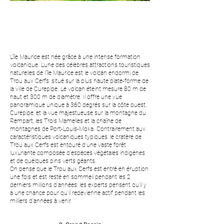
L'île Maurice est née grâce à une intense formation
volcanique. L'une des célèbres attractions touristiques
naturelles de l'île Maurice est le volcan endormi de
Trou aux Cerfs, situé sur la plus haute plate-forme de
la ville de Curepipe. Le volcan éteint mesure 80 m de
haut et 300 m de diamètre. Il offre une vue
panoramique unique à 360 degrés sur la côte ouest,
Curepipe, et la vue majestueuse sur la montagne du
Rempart, les Trois Mamelles et la chaîne de
montagnes de Port-Louis-Moka. Contrairement aux
caractéristiques volcaniques typiques, le cratère de
Trou aux Cerfs est entouré d'une vaste forêt
luxuriante composée d'espèces végétales indigènes
et de quelques pins verts géants.
On pense que le Trou aux Cerfs est entré en éruption
une fois et est resté en sommeil pendant les 2
derniers millions d'années; les experts pensent qu'il y
a une chance pour qu'il redevienne actif pendant les
milliers d'années à venir.