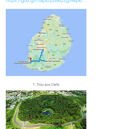
https://goo.gl/maps/p2BeJ2gfAep6wt899
1. Trou aux Cerfs